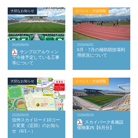
大切なお知らせ
イベント・大会情報
2026/06/09
2026/06/01
6月・7月の補助競技場利
サンプロアルウィン
用状況について
で今後予定している工事
等について
大切なお知らせ
イベント・大会情報
2026/05/29
2026/05/29
信州スカイロード10コー
スカイパーク各施設
ス変更（迂回）のお知ら
催物案内【6月分】
せ（6/1～）