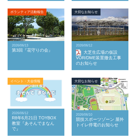
ボランティア活動報告
大切なお知らせ
2026/06/13
2026/06/12
第3回『花守りの会』
大芝生広場の仮設
VOR/DME装置撤去工事
のお知らせ
イベント・大会情報
大切なお知らせ
2026/06/12
2026/06/10
R8年6月21日 TOYBOX
競技スポーツゾーン 屋外
教室『あそんでまなん
トイレ停電のお知らせ
で』