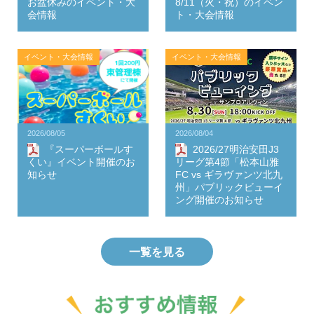
お盆休みのイベント・大
8/11（火・祝）のイベン
会情報
ト・大会情報
イベント・大会情報
イベント・大会情報
2026/08/05
2026/08/04
『スーパーボールす
2026/27明治安田J3
くい』イベント開催のお
リーグ第4節「松本山雅
知らせ
FC vs ギラヴァンツ北九
州」パブリックビューイ
ング開催のお知らせ
一覧を見る