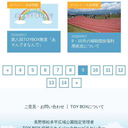
イベント・大会情報
イベント・大会情報
2025/09/17
2025/09/07
第八回TOYBOX教室『あ
9・10月の補助競技場利
そんでまなんで』
用状況について
«
4
5
6
7
8
9
10
11
12
13
14
»
ご意見・お問い合わせ
TOY BOXについて
長野県松本平広域公園指定管理者