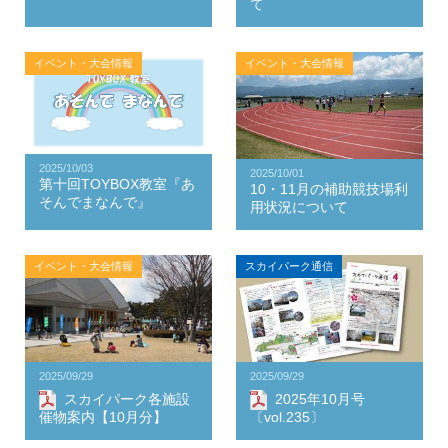
て
イベント・大会情報
イベント・大会情報
2025/10/03
2025/10/01
第十回TOYBOX教室『あ
10・11月の補助競技場利
そんでまなんで』
用状況について
イベント・大会情報
スカイパーク通信
2025/09/29
2025/09/29
スカイパーク各施設
2025年10月号
催物案内【10月分】
〔vol.235〕