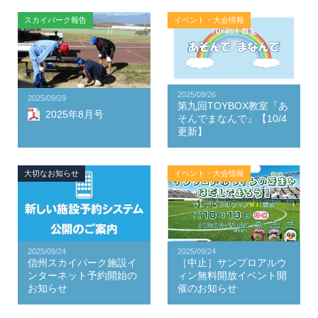
スカイパーク報告
イベント・大会情報
2025/09/26
2025/09/29
第九回TOYBOX教室『あ
2025年8月号
そんでまなんで』【10/4
更新】
大切なお知らせ
イベント・大会情報
2025/09/24
2025/09/24
信州スカイパーク施設イ
［中止］サンプロアルウ
ンターネット予約開始の
ィン無料開放イベント開
お知らせ
催のお知らせ