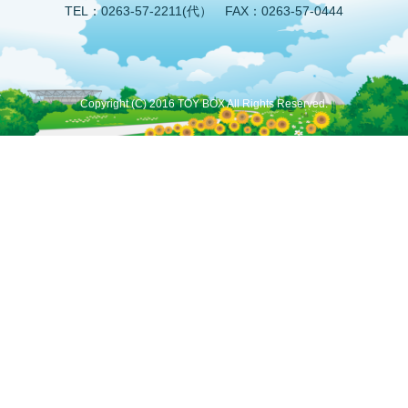
TEL：0263-57-2211(代） FAX：0263-57-0444
Copyright (C) 2016 TOY BOX All Rights Reserved.